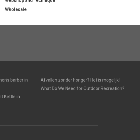
Webshop and Technique
Wholesale
en’s barber in
Afvallen zonder honger? Het is mogelijk!
What Do We Need for Outdoor Recreation?
 Kettle in