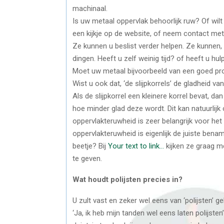
machinaal.
Is uw metaal oppervlak behoorlijk ruw? Of wil
een kijkje op de website, of neem contact met
Ze kunnen u beslist verder helpen. Ze kunnen, 
dingen. Heeft u zelf weinig tijd? of heeft u hul
Moet uw metaal bijvoorbeeld van een goed profi
Wist u ook dat, ‘de slijpkorrels’ de gladheid v
Als de slijpkorrel een kleinere korrel bevat, d
hoe minder glad deze wordt. Dit kan natuurlij
oppervlakteruwheid is zeer belangrijk voor het
oppervlakteruwheid is eigenlijk de juiste bena
beetje? Bij
Your text to link…
kijken ze graag m
te geven.
Wat houdt polijsten precies in?
U zult vast en zeker wel eens van ‘polijsten’
‘Ja, ik heb mijn tanden wel eens laten polijste