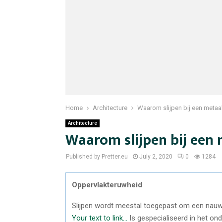
Home
Architecture
Waarom slijpen bij een metaal
Architecture
Waarom slijpen bij een 
Published by Pretter.eu
July 2, 2020
0
1284
Oppervlakteruwheid
Slijpen wordt meestal toegepast om een nauwke
Your text to link…
Is gespecialiseerd in het ond