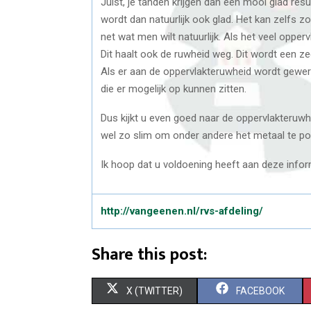
Juist, je tanden krijgen dan een mooi glad resul
wordt dan natuurlijk ook glad. Het kan zelfs zo
net wat men wilt natuurlijk. Als het veel oppe
Dit haalt ook de ruwheid weg. Dit wordt een ze
Als er aan de oppervlakteruwheid wordt gewerkt
die er mogelijk op kunnen zitten.
Dus kijkt u even goed naar de oppervlakteruwh
wel zo slim om onder andere het metaal te pol
Ik hoop dat u voldoening heeft aan deze infor
http://vangeenen.nl/rvs-afdeling/
Share this post:
S
S
X (TWITTER)
FACEBOOK