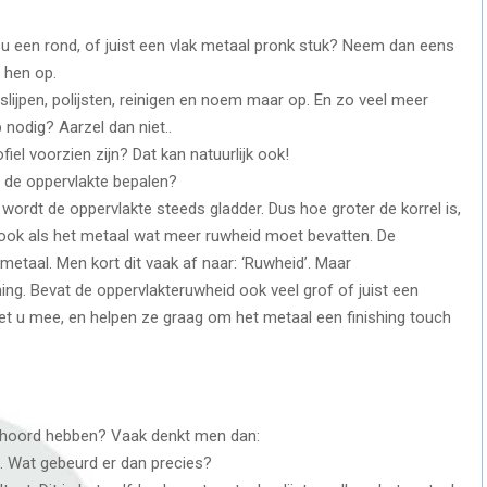
t u een rond, of juist een vlak metaal pronk stuk? Neem dan eens
 hen op.
slijpen, polijsten, reinigen en noem maar op. En zo veel meer
p nodig? Aarzel dan niet..
el voorzien zijn? Dat kan natuurlijk ook!
an de oppervlakte bepalen?
an wordt de oppervlakte steeds gladder. Dus hoe groter de korrel is,
k ook als het metaal wat meer ruwheid moet bevatten. De
 metaal. Men kort dit vaak af naar: ‘Ruwheid’. Maar
ming. Bevat de oppervlakteruwheid ook veel grof of juist een
et u mee, en helpen ze graag om het metaal een finishing touch
 gehoord hebben? Vaak denkt men dan:
n’. Wat gebeurd er dan precies?