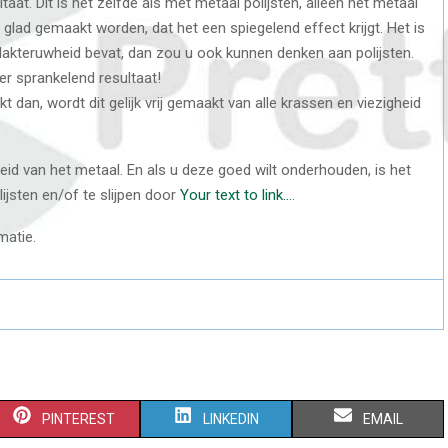
taat. Dit is het zelfde als met metaal polijsten, alleen het metaal
 glad gemaakt worden, dat het een spiegelend effect krijgt. Het is
rvlakteruwheid bevat, dan zou u ook kunnen denken aan polijsten.
er sprankelend resultaat!
 dan, wordt dit gelijk vrij gemaakt van alle krassen en viezigheid
eid van het metaal. En als u deze goed wilt onderhouden, is het
ijsten en/of te slijpen door
Your text to link…
.
matie.
S
S
S
PINTEREST
LINKEDIN
EMAIL