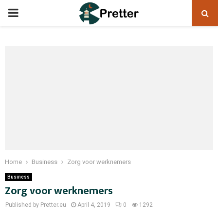
PRIMARY
MENU
Home
Business
Zorg voor werknemers
Business
Zorg voor werknemers
Published by Pretter.eu
April 4, 2019
0
1292