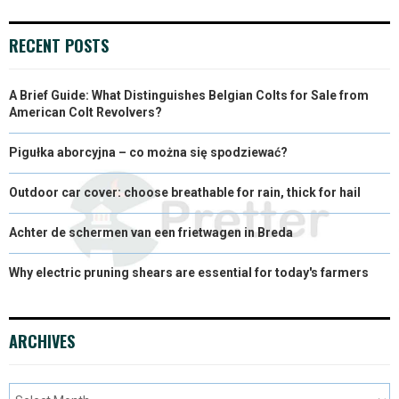
N
N
N
N
N
T
O
E
I
E
K
S
N
RECENT POSTS
R
T
A Brief Guide: What Distinguishes Belgian Colts for Sale from
)
American Colt Revolvers?
Pigułka aborcyjna – co można się spodziewać?
Outdoor car cover: choose breathable for rain, thick for hail
Achter de schermen van een frietwagen in Breda
Why electric pruning shears are essential for today's farmers
ARCHIVES