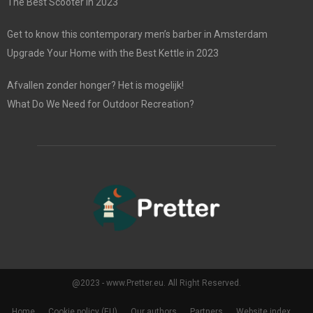
The Best Scooter in 2023
Get to know this contemporary men’s barber in Amsterdam
Upgrade Your Home with the Best Kettle in 2023
Afvallen zonder honger? Het is mogelijk!
What Do We Need for Outdoor Recreation?
@2023 - www.Pretter.eu. All Right Reserved.
Home
Cookie policy (EU)
Our authors
Partners
Website index