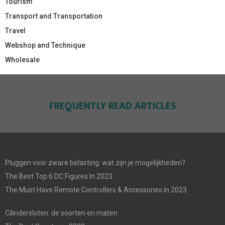
Tourism
Transport and Transportation
Travel
Webshop and Technique
Wholesale
FREQUENTLY READ ARTICLES
Pluggen voor zware belasting: wat zijn je mogelijkheden?
The Best Top 6 DC Figures In 2023
The Must Have Remote Controllers & Accessories in 2023
Cilindersloten: de soorten en maten